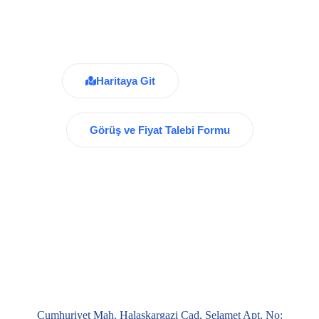
Apt, No: 93 Kat: 2 Şişli /
İstanbul
Haritaya Git
Görüş ve Fiyat Talebi Formu
Cumhuriyet Mah, Halaskargazi Cad, Selamet Apt, No: