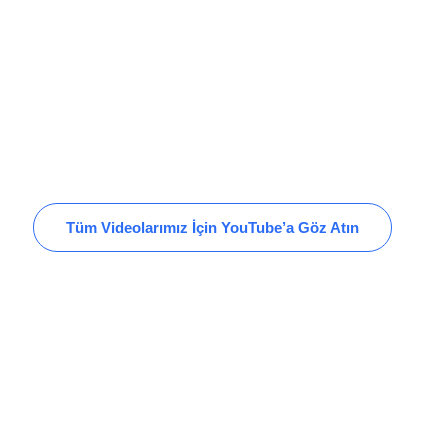
Tüm Videolarımız İçin YouTube’a Göz Atın
Cumhuriyet Mah,
Halaskargazi Cad, Selamet