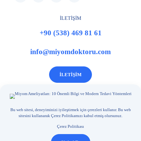
İLETİŞİM
+90 (538) 469 81 61
info@miyomdoktoru.com
İLETİŞİM
Sayfa içeriği sadece bilgilendirme amaçlıdır. Tanı ve
tedavi için mutlaka doktorunuza başvurunuz.
Bu web sitesi, deneyiminizi iyileştirmek için çerezleri kullanır. Bu web
sitesini kullanarak
Çerez Politikamızı
kabul etmiş olursunuz.
Çerez Politikası
© 2025
Miyom Doktoru
Prof.Dr. Hanifi Şahin
| All Rights