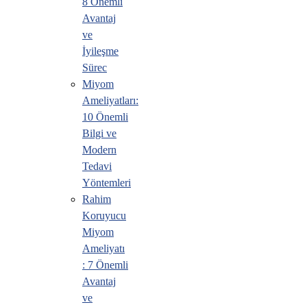
8 Önemli
Avantaj
ve
İyileşme
Sürec
Miyom
Ameliyatları:
10 Önemli
Bilgi ve
Modern
Tedavi
Yöntemleri
Rahim
Koruyucu
Miyom
Ameliyatı
: 7 Önemli
Avantaj
ve