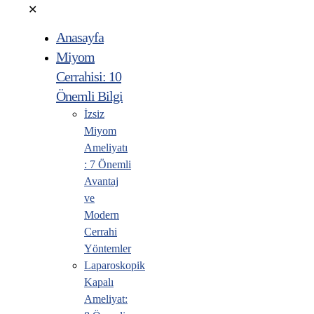
✕
Anasayfa
Miyom
Cerrahisi: 10
Önemli Bilgi
İzsiz
Miyom
Ameliyatı
: 7 Önemli
Avantaj
ve
Modern
Cerrahi
Yöntemler
Laparoskopik
Kapalı
Ameliyat: